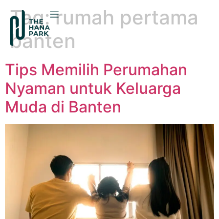
Tag:
rumah pertama
banten
Tips Memilih Perumahan
Nyaman untuk Keluarga
Muda di Banten