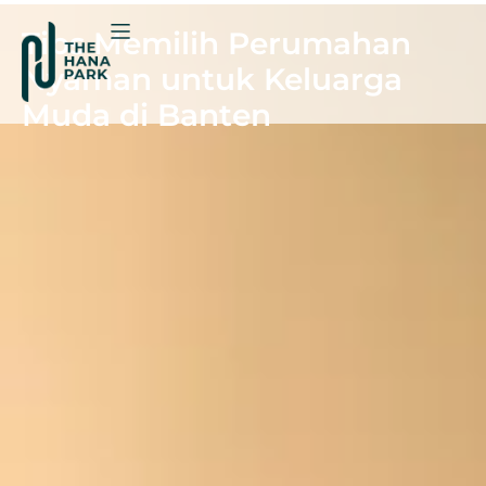
Tips Memilih Perumahan
Nyaman untuk Keluarga
Muda di Banten