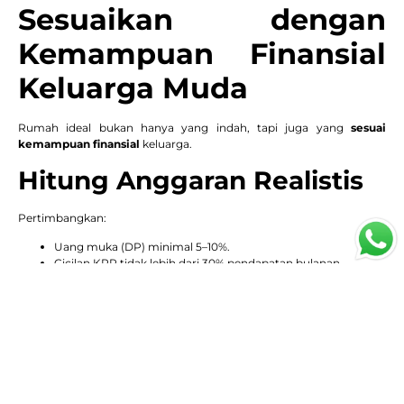
Sesuaikan dengan
Kemampuan Finansial
Keluarga Muda
Rumah ideal bukan hanya yang indah, tapi juga yang
sesuai
kemampuan finansial
keluarga.
Hitung Anggaran Realistis
Pertimbangkan:
Uang muka (DP) minimal 5–10%.
Cicilan KPR tidak lebih dari 30% pendapatan bulanan.
Biaya tambahan: BPHTB, notaris, dan asuransi.
Manfaatkan Program KPR
The Hana Park bekerja sama dengan bank nasional (BTN, Mandiri,
BNI, dan BSI) dengan:
DP ringan mulai 5%.