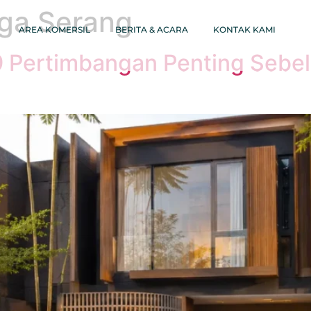
rga Serang
AREA KOMERSIL
BERITA & ACARA
KONTAK KAMI
 9 Pertimbangan Penting Seb