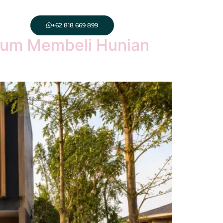
+62 818 669 899
elum Membeli Hunian