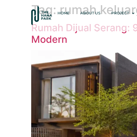
Tag:
rumah kelua
HOME
ABOUT US
PROJECT
Rumah Dijual Serang:
Modern