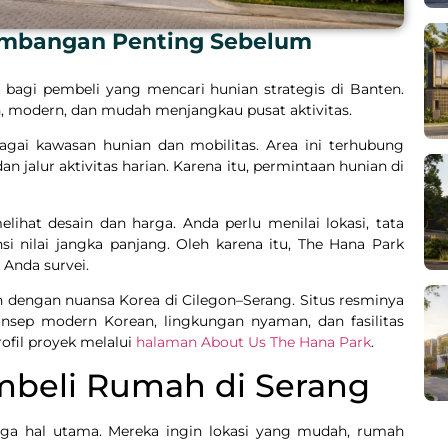
timbangan Penting Sebelum
 bagi pembeli yang mencari hunian strategis di Banten.
, modern, dan mudah menjangkau pusat aktivitas.
ebagai kawasan hunian dan mobilitas. Area ini terhubung
 dan jalur aktivitas harian. Karena itu, permintaan hunian di
hat desain dan harga. Anda perlu menilai lokasi, tata
ensi nilai jangka panjang. Oleh karena itu, The Hana Park
 Anda survei.
 dengan nuansa Korea di Cilegon–Serang. Situs resminya
sep modern Korean, lingkungan nyaman, dan fasilitas
rofil proyek melalui
halaman About Us The Hana Park
.
beli Rumah di Serang
iga hal utama. Mereka ingin lokasi yang mudah, rumah