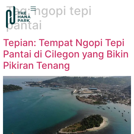
Tag:
ngopi tepi
pantai
Tepian: Tempat Ngopi Tepi
Pantai di Cilegon yang Bikin
Pikiran Tenang