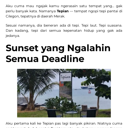
Aku cuma mau ngajak kamu ngerasain satu tempat yang… gak
perlu banyak kata. Namanya
Tepian
— tempat ngopi tepi pantai di
Cilegon, tepatnya di daerah Merak.
Sesuai namanya, dia beneran ada di tepi. Tepi laut. Tepi suasana.
Dan kadang, tepi dari semua kepenatan hidup yang gak ada
jedanya.
Sunset yang Ngalahin
Semua Deadline
Aku pertama kali ke Tepian pas lagi banyak pikiran. Niatnya cuma