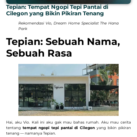
Tepian: Tempat Ngopi Tepi Pantai di
Cilegon yang Bikin Pikiran Tenang
Rekomendasi Vio, Dream Home Specialist The Hana
Park
Tepian: Sebuah Nama,
Sebuah Rasa
Hai, aku Vio. Kali ini aku gak mau bahas rumah. Aku mau cerita
tentang
tempat ngopi tepi pantai di Cilegon
yang bikin pikiran
tenang — namanya Tepian.