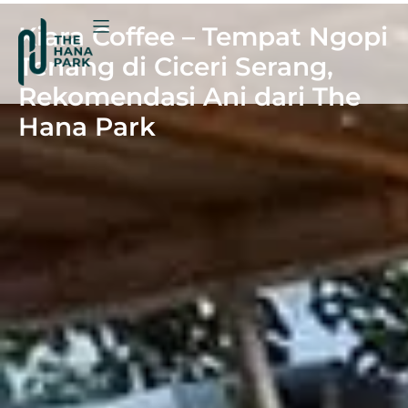
Kiara Coffee – Tempat Ngopi
Tenang di Ciceri Serang,
Rekomendasi Ani dari The
Hana Park