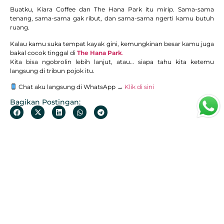
Buatku, Kiara Coffee dan The Hana Park itu mirip. Sama-sama
tenang, sama-sama gak ribut, dan sama-sama ngerti kamu butuh
ruang.
Kalau kamu suka tempat kayak gini, kemungkinan besar kamu juga
bakal cocok tinggal di
The Hana Park
.
Kita bisa ngobrolin lebih lanjut, atau… siapa tahu kita ketemu
langsung di tribun pojok itu.
Chat aku langsung di WhatsApp →
Klik di sini
Bagikan Postingan:
SEBELUMNYA
SELANJUTNYA
Tepian: Tempat Ngopi Tepi Pantai di Cilegon yang Bikin Pikiran Tenang
Kopi, Overthinking, dan Rencana Hidup yang Gak Pernah Dieksekusi
Berita Terbaru
Rumah Dijual Cilegon: 9 Alasan
Cerdas Memilih The Hana Park
25 July 2026
Read More »