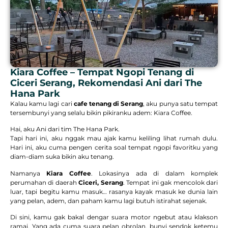
Kiara Coffee – Tempat Ngopi Tenang di
Ciceri Serang, Rekomendasi Ani dari The
Hana Park
Kalau kamu lagi cari
cafe tenang di Serang
, aku punya satu tempat
tersembunyi yang selalu bikin pikiranku adem: Kiara Coffee.
Hai, aku Ani dari tim The Hana Park.
Tapi hari ini, aku nggak mau ajak kamu keliling lihat rumah dulu.
Hari ini, aku cuma pengen cerita soal tempat ngopi favoritku yang
diam-diam suka bikin aku tenang.
Namanya
Kiara Coffee
. Lokasinya ada di dalam komplek
perumahan di daerah
Ciceri, Serang
. Tempat ini gak mencolok dari
luar, tapi begitu kamu masuk… rasanya kayak masuk ke dunia lain
yang pelan, adem, dan paham kamu lagi butuh istirahat sejenak.
Di sini, kamu gak bakal dengar suara motor ngebut atau klakson
ramai. Yang ada cuma suara pelan obrolan, bunyi sendok ketemu