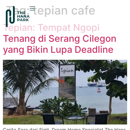
Tag:
tepian cafe
Tepian: Tempat Ngopi
Tenang di Serang Cilegon
yang Bikin Lupa Deadline
Cerita Sore dari Sigit, Dream Home Specialist The Hana