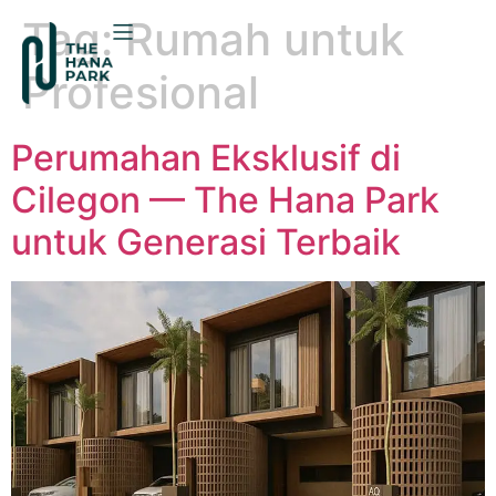
Tag:
Rumah untuk
Profesional
Perumahan Eksklusif di
Cilegon — The Hana Park
untuk Generasi Terbaik