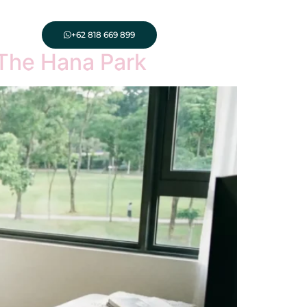
+62 818 669 899
The Hana Park