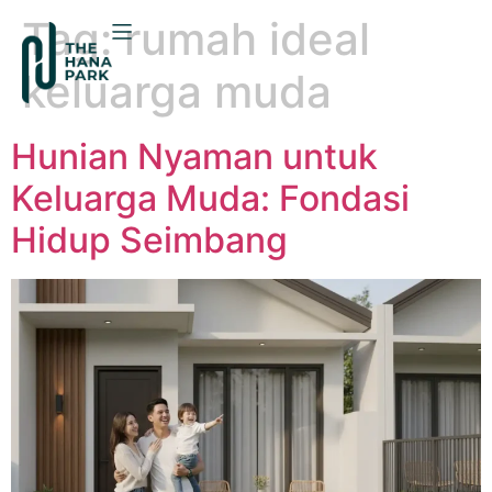
Tag:
rumah ideal
keluarga muda
Hunian Nyaman untuk
Keluarga Muda: Fondasi
Hidup Seimbang