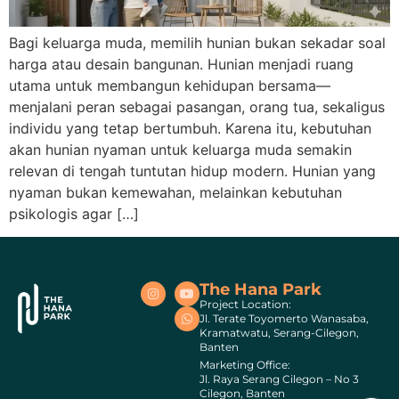
Bagi keluarga muda, memilih hunian bukan sekadar soal
harga atau desain bangunan. Hunian menjadi ruang
utama untuk membangun kehidupan bersama—
menjalani peran sebagai pasangan, orang tua, sekaligus
individu yang tetap bertumbuh. Karena itu, kebutuhan
akan hunian nyaman untuk keluarga muda semakin
relevan di tengah tuntutan hidup modern. Hunian yang
nyaman bukan kemewahan, melainkan kebutuhan
psikologis agar […]
The Hana Park
Project Location:
Jl. Terate Toyomerto Wanasaba,
Kramatwatu, Serang-Cilegon,
Banten
Marketing Office:
Jl. Raya Serang Cilegon – No 3
Cilegon, Banten