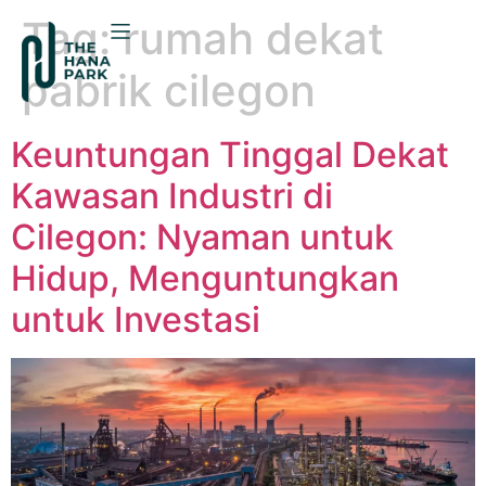
Tag:
rumah dekat
pabrik cilegon
Keuntungan Tinggal Dekat
Kawasan Industri di
Cilegon: Nyaman untuk
Hidup, Menguntungkan
untuk Investasi