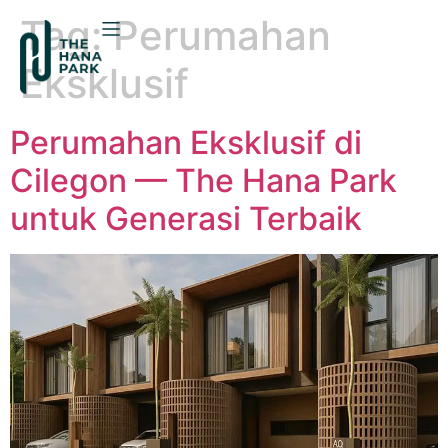
Tag:
Perumahan
Eksklusif
Perumahan Eksklusif di
Cilegon — The Hana Park
untuk Generasi Terbaik