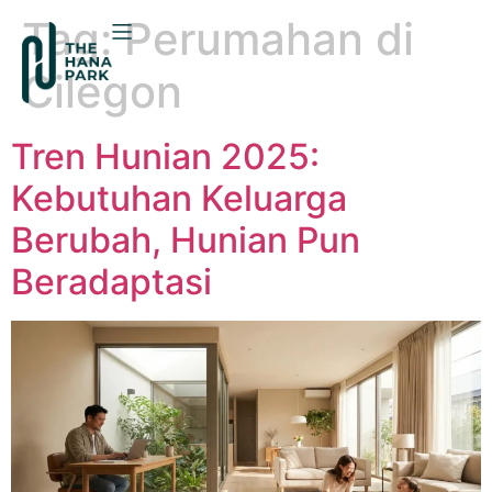
Tag:
Perumahan di
Cilegon
Tren Hunian 2025:
Kebutuhan Keluarga
Berubah, Hunian Pun
Beradaptasi