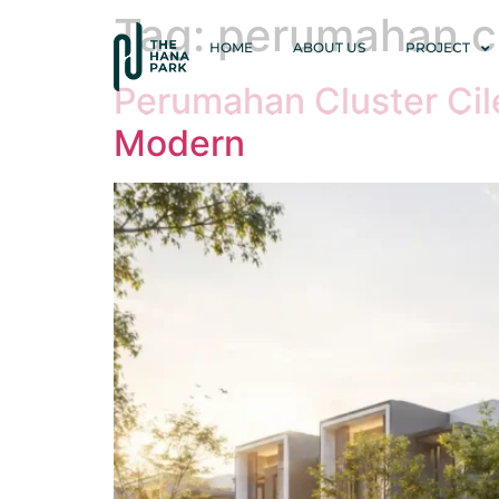
Tag:
perumahan cl
HOME
ABOUT US
PROJECT
Perumahan Cluster Cil
Modern