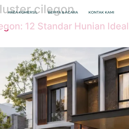
uster cilegon
AREA KOMERSIL
BERITA & ACARA
KONTAK KAMI
egon: 12 Standar Hunian Ideal