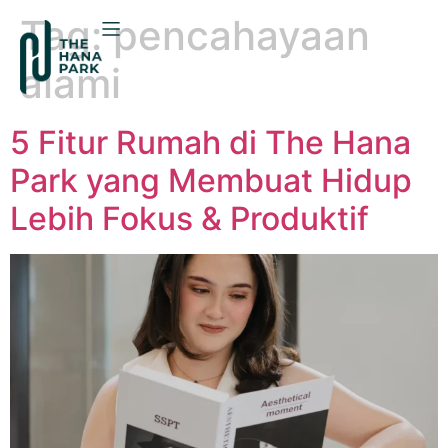
Tag:
pencahayaan
alami
5 Fitur Rumah di The Hana
Park yang Membuat Hidup
Lebih Fokus & Produktif