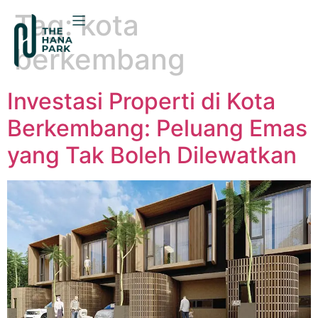
Tag:
kota
berkembang
Investasi Properti di Kota
Berkembang: Peluang Emas
yang Tak Boleh Dilewatkan