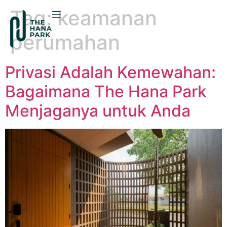
Tag:
keamanan
perumahan
Privasi Adalah Kemewahan:
Bagaimana The Hana Park
Menjaganya untuk Anda