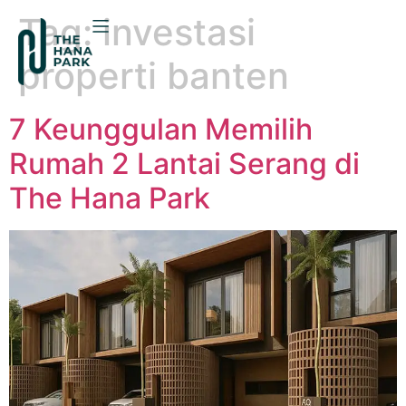
Tag:
investasi
properti banten
7 Keunggulan Memilih
Rumah 2 Lantai Serang di
The Hana Park