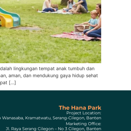
 adalah lingkungan tempat anak tumbuh dan
aman, aman, dan mendukung gaya hidup sehat
pat […]
The Hana Park
Project Location:
to Wanasaba, Kramatwatu, Serang-Cilegon, Banten
Marketing Office:
Jl. Raya Serang Cilegon – No 3 Cilegon, Banten