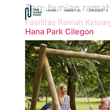
Tag:
hunian ramah
HOME
ABOUT US
PROJECT
Fasilitas Ramah Kelu
Hana Park Cilegon