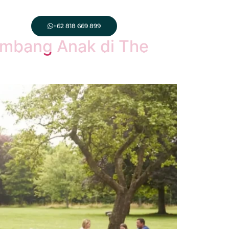
+62 818 669 899
embang Anak di The