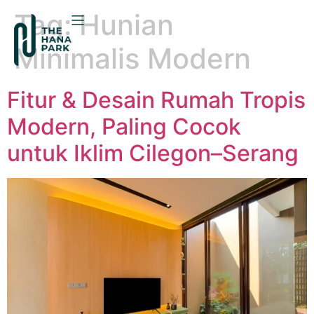
Tag:
Hunian
Minimalis Modern
Fitur & Desain Rumah Tropis
Modern, Paling Cocok
untuk Iklim Cilegon–Serang