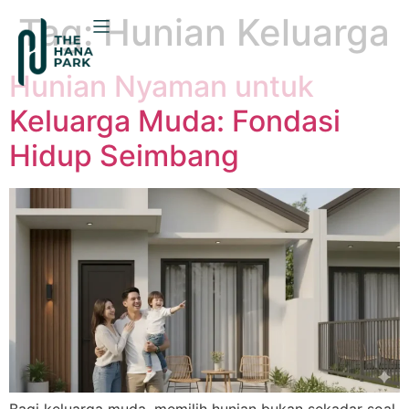
Tag:
Hunian Keluarga
Hunian Nyaman untuk
Keluarga Muda: Fondasi
Hidup Seimbang
Bagi keluarga muda, memilih hunian bukan sekadar soal