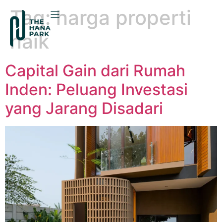
Tag:
harga properti
naik
Capital Gain dari Rumah
Inden: Peluang Investasi
yang Jarang Disadari