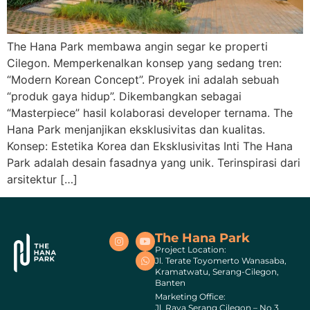
The Hana Park membawa angin segar ke properti
Cilegon. Memperkenalkan konsep yang sedang tren:
“Modern Korean Concept”. Proyek ini adalah sebuah
“produk gaya hidup”. Dikembangkan sebagai
“Masterpiece” hasil kolaborasi developer ternama. The
Hana Park menjanjikan eksklusivitas dan kualitas.
Konsep: Estetika Korea dan Eksklusivitas Inti The Hana
Park adalah desain fasadnya yang unik. Terinspirasi dari
arsitektur […]
The Hana Park
Project Location:
Jl. Terate Toyomerto Wanasaba,
Kramatwatu, Serang-Cilegon,
Banten
Marketing Office:
Jl. Raya Serang Cilegon – No 3