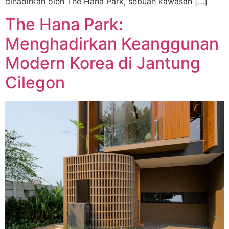
dihadirkan oleh The Hana Park, sebuah kawasan […]
The Hana Park:
Menghadirkan Keanggunan
Modern Korea di Jantung
Cilegon