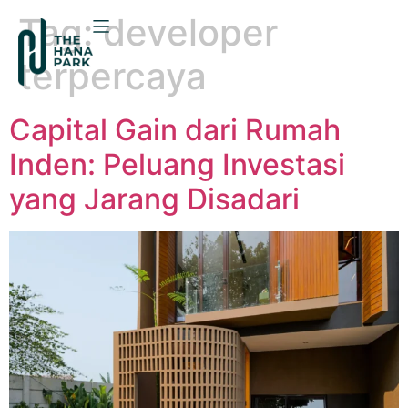
Tag:
developer
terpercaya
Capital Gain dari Rumah
Inden: Peluang Investasi
yang Jarang Disadari