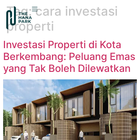
Tag:
cara investasi
properti
Investasi Properti di Kota
Berkembang: Peluang Emas
yang Tak Boleh Dilewatkan