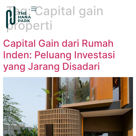
Tag:
Capital gain
properti
Capital Gain dari Rumah
Inden: Peluang Investasi
yang Jarang Disadari