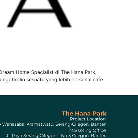
Dream Home Specialist di The Hana Park,
u ngobrolin sesuatu yang lebih personal:cafe
The Hana Park
Project Location:
to Wanasaba, Kramatwatu, Serang-Cilegon, Banten
Marketing Office:
Jl. Raya Serang Cilegon – No 3 Cilegon, Banten