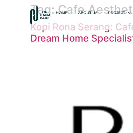
Tag:
Cafe Aesthet
HOME
ABOUT US
PROJECT
Kopi Rona Serang: Caf
Dream Home Specialis