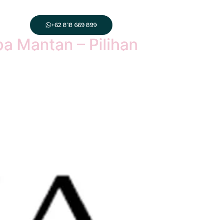
+62 818 669 899
a Mantan – Pilihan