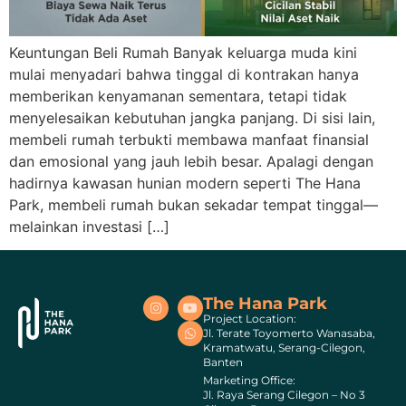
Keuntungan Beli Rumah Banyak keluarga muda kini
mulai menyadari bahwa tinggal di kontrakan hanya
memberikan kenyamanan sementara, tetapi tidak
menyelesaikan kebutuhan jangka panjang. Di sisi lain,
membeli rumah terbukti membawa manfaat finansial
dan emosional yang jauh lebih besar. Apalagi dengan
hadirnya kawasan hunian modern seperti The Hana
Park, membeli rumah bukan sekadar tempat tinggal—
melainkan investasi […]
The Hana Park
Project Location:
Jl. Terate Toyomerto Wanasaba,
Kramatwatu, Serang-Cilegon,
Banten
Marketing Office:
Jl. Raya Serang Cilegon – No 3