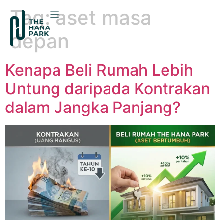
Tag:
aset masa
depan
Kenapa Beli Rumah Lebih
Untung daripada Kontrakan
dalam Jangka Panjang?