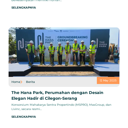
berkesempatan memiliki hunian...
SELENGKAPNYA
12 May 2025
Home
Berita
The Hana Park, Perumahan dengan Desain
Elegan Hadir di Cilegon-Serang
Konsorsium Mahakarya Sentra Propertindo (MSPRO), MasGroup, dan
Livinc, secara resmi...
SELENGKAPNYA