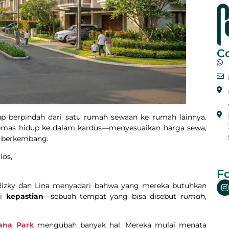
C
up berpindah dari satu rumah sewaan ke rumah lainnya.
emas hidup ke dalam kardus—menyesuaikan harga sewa,
us berkembang.
los,
Fo
. Rizky dan Lina menyadari bahwa yang mereka butuhkan
pi
kepastian
—sebuah tempat yang bisa disebut
rumah
,
ana Park
mengubah banyak hal. Mereka mulai menata