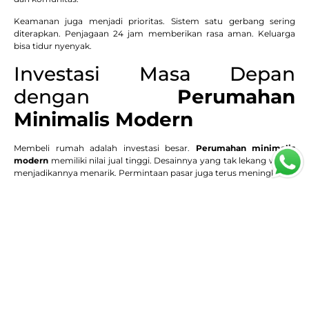
Keamanan juga menjadi prioritas. Sistem satu gerbang sering
diterapkan. Penjagaan 24 jam memberikan rasa aman. Keluarga
bisa tidur nyenyak.
Investasi Masa Depan
dengan
Perumahan
Minimalis Modern
Membeli rumah adalah investasi besar.
Perumahan minimalis
modern
memiliki nilai jual tinggi. Desainnya yang tak lekang waktu
menjadikannya menarik. Permintaan pasar juga terus meningkat.
Properti dengan desain efisien lebih diminati. Ini karena gaya hidup
masyarakat berubah. Mereka mencari kenyamanan dan
kepraktisan. Minimalis modern menjawab kebutuhan ini.
Potensi kenaikan harga properti di masa depan. Terutama di lokasi
yang berkembang pesat. Pilihlah developer terpercaya. Ini
menjamin nilai investasi Anda.
Kesimpulan: Raih Impian